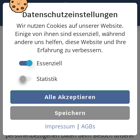
Datenschutzeinstellungen
Wir nutzen Cookies auf unserer Website.
Einige von ihnen sind essenziell, während
Datenschutzerklärung
andere uns helfen, diese Website und Ihre
Erfahrung zu verbessern.
Essenziell
der Firma LoCaStatik GmbH
Statistik
Schneebergstrasse 32, 9000 St.Gallen, Schweiz
UID-Nr.: CHE-333.655.238 MWST
Alle Akzeptieren
Datenschutzerklärung
Diese Datenschutzerklärung beschreibt wie wir,
Speichern
LoCaStatik GmbH, Schneebergstrasse 32, 9000
Impressum
|
AGBs
St.Gallen ("wir" bzw. "uns"), Ihre
personenbezogenen Daten beim Besuch unserer