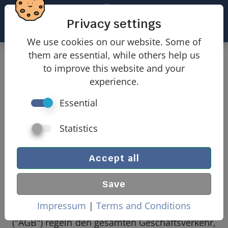
Privacy settings
We use cookies on our website. Some of
them are essential, while others help us
Allgemeine Geschäftsbedingungen
to improve this website and your
experience.
Essential
der Firma LoCaStatik GmbH
Schneebergstrasse 32, 9000 St.Gallen, Schweiz
Statistics
UID-Nr.: CHE-333.655.238 MWST
(nachfolgend "LoCaStatik")
Accept all
Allgemeine Geschäftsbedingungen
Save
1. Anwendungsbereich
Impressum
|
Terms and Conditions
1.1
Diese allgemeinen Geschäftsbedingungen
("AGB") regeln den gesamten Geschäftsverkehr,