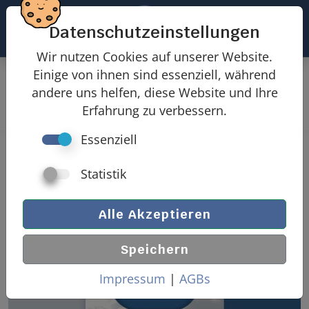
Datenschutzeinstellungen
Wir nutzen Cookies auf unserer Website.
Einige von ihnen sind essenziell, während
Produkte
Windlasten
andere uns helfen, diese Website und Ihre
Windlasten freistehendes Satteldach
Erfahrung zu verbessern.
Essenziell
Windlasten freistehendes
Satteldach
Statistik
Alle Akzeptieren
Speichern
Impressum
|
AGBs