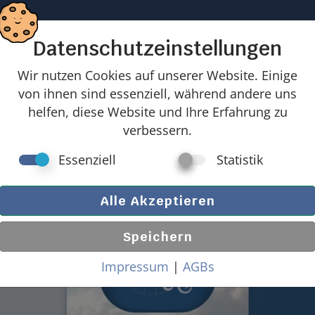
Home
Standort-Tool
Produkte
Angebote
27 gute Grün
Datenschutzeinstellungen
Wir nutzen Cookies auf unserer Website. Einige
 Kuppeldächer
von ihnen sind essenziell, während andere uns
helfen, diese Website und Ihre Erfahrung zu
verbessern.
Windlasten Kuppeldach
Essenziell
Statistik
Alle Akzeptieren
Speichern
Impressum
|
AGBs